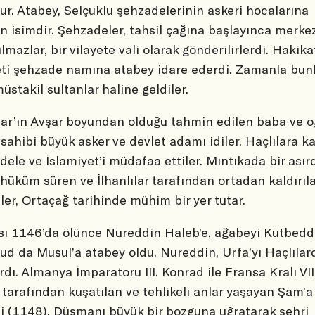
ur. Atabey, Selçuklu şehzadelerinin askeri hocalarına
en isimdir. Şehzadeler, tahsil çağına başlayınca merke
ılmazlar, bir vilayete vali olarak gönderilirlerdi. Hakika
eti şehzade namına atabey idare ederdi. Zamanla bun
müstakil sultanlar haline geldiler.
ar’ın Avşar boyundan olduğu tahmin edilen baba ve o
sahibi büyük asker ve devlet adamı idiler. Haçlılara ka
ele ve İslamiyet’i müdafaa ettiler. Mıntıkada bir asır
 hüküm süren ve İlhanlılar tarafından ortadan kaldırıl
ler, Ortaçağ tarihinde mühim bir yer tutar.
ı 1146’da ölünce Nureddin Haleb’e, ağabeyi Kutbedd
d da Musul’a atabey oldu. Nureddin, Urfa’yı Haçlılar
rdı. Almanya İmparatoru III. Konrad ile Fransa Kralı VII
 tarafından kuşatılan ve tehlikeli anlar yaşayan Şam’a
ti (1148). Düşmanı büyük bir bozguna uğratarak şehri