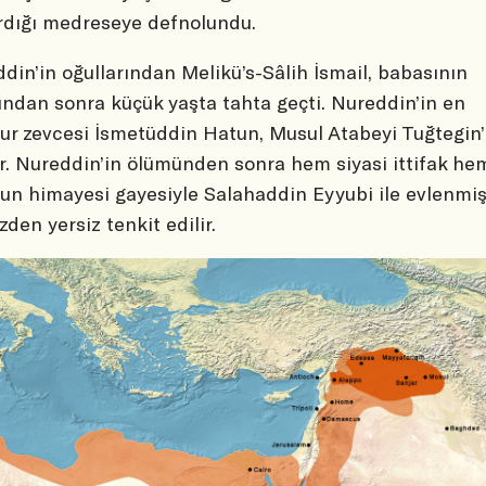
rdığı medreseye defnolundu.
din’in oğullarından Melikü’s-Sâlih İsmail, babasının
ından sonra küçük yaşta tahta geçti. Nureddin’in en
r zevcesi İsmetüddin Hatun, Musul Atabeyi Tuğtegin’
ır. Nureddin’in ölümünden sonra hem siyasi ittifak he
un himayesi gayesiyle Salahaddin Eyyubi ile evlenmişt
zden yersiz tenkit edilir.