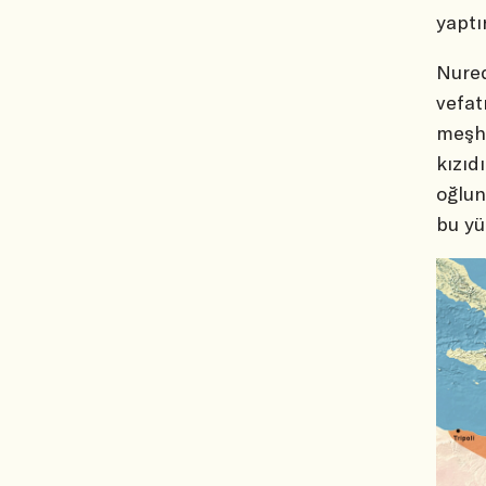
yaptı
Nured
vefat
meşhu
kızıd
oğlun
bu yü