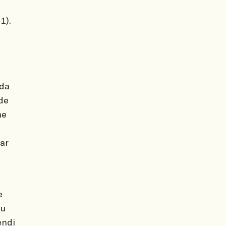
1).
 da
ade
ne
ar
e
Bu
endi