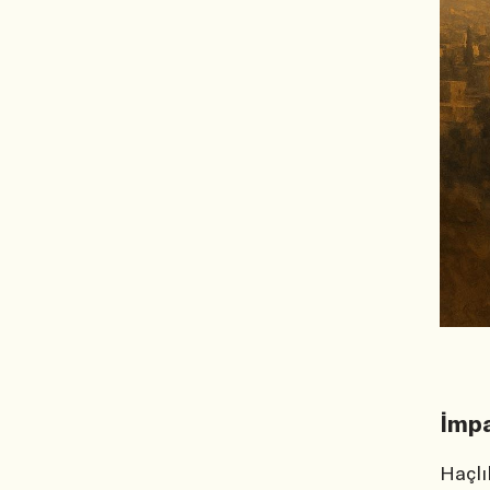
İmpa
Haçlı