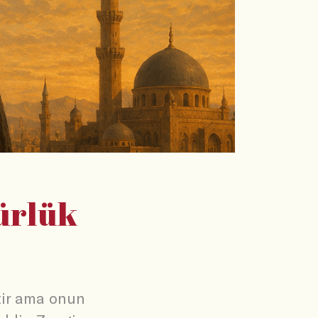
ürlük
tir ama onun