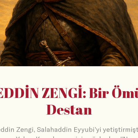
DDİN ZENGİ: Bir Öm
Destan
ddin Zengi, Salahaddin Eyyubi’yi yetiştirmiş