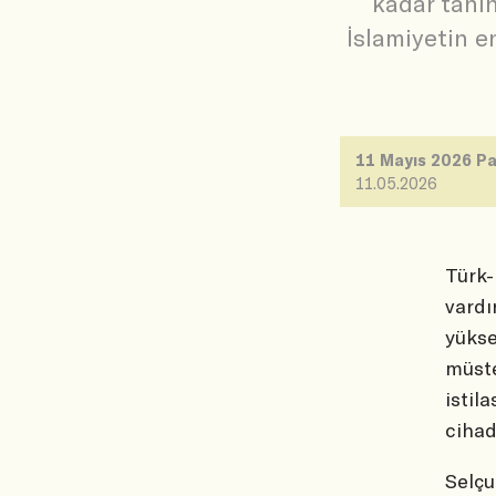
kadar tanın
İslamiyetin e
11 Mayıs 2026 Pa
11.05.2026
Türk-
vardı
yükse
müste
istil
cihad
Selçu