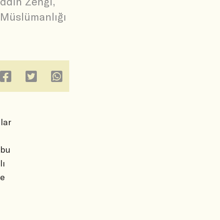
ddin Zengi,
. Müslümanlığı
lar
 bu
lı
ve