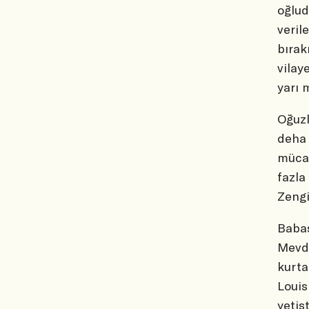
oğlud
veril
bırak
vilay
yarı 
Oğuzl
deha 
mücad
fazla
Zengi
Babas
Mevdu
kurta
Louis
yetiş