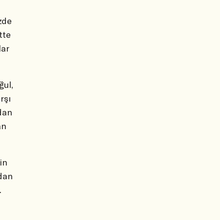
zde
tte
lar
ğul,
rşı
dan
an
in
dan
.