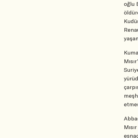
oğlu 
öldür
Kudüs
Renau
yaşam
Kuman
Mısır
Suriy
yürüd
çarpı
meşhu
etmes
Abbas
Mısır
esnad