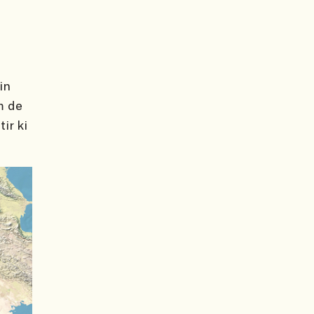
in
m de
ir ki