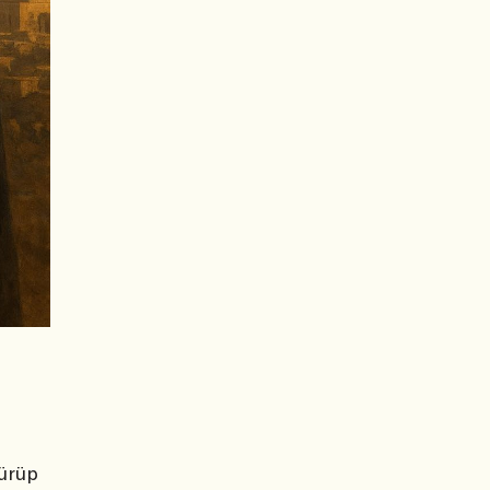
dürüp