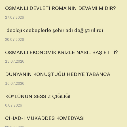
OSMANLI DEVLETİ ROMA’NIN DEVAMI MIDIR?
27.07.2026
İdeolojik sebeplerle şehir adı değiştirilirdi
20.07.2026
OSMANLI EKONOMİK KRİZLE NASIL BAŞ ETTİ?
13.07.2026
DÜNYANIN KONUŞTUĞU HEDİYE TABANCA
10.07.2026
KÖYLÜNÜN SESSİZ ÇIĞLIĞI
6.07.2026
CİHAD-I MUKADDES KOMEDYASI