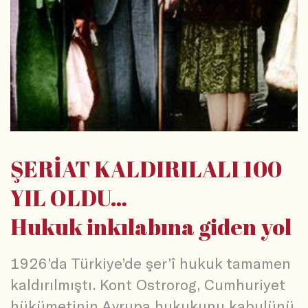
ŞERİAT KALDIRILALI 100
YIL OLDU…
Hukuk inkılabına giden yol
1926’da Türkiye’de şer’î hukuk tamamen
kaldırılmıştı. Kont Ostrorog, Cumhuriyet
hükümetinin Avrupa hukukunu kabulünü,