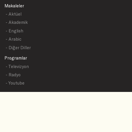
Makaleler
- Aktüel
- Akademik
- English
- Arabic
- Diğer Diller
Programlar
- Televizyon
- Radyo
- Youtube
Yazışmalar
- Tüm Sualler
- Sual Başlıkları
- Sual Gönder