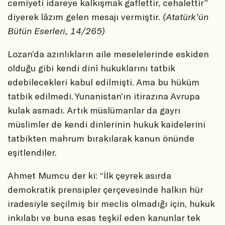
cemiyeti idareye kalkışmak gaflettir, cehalettir”
diyerek lâzım gelen mesajı vermiştir.
(Atatürk’ün
Bütün Eserleri, 14/265)
Lozan’da azınlıkların aile meselelerinde eskiden
olduğu gibi kendi dinî hukuklarını tatbik
edebilecekleri kabul edilmişti. Ama bu hüküm
tatbik edilmedi. Yunanistan’ın itirazına Avrupa
kulak asmadı. Artık müslümanlar da gayrı
müslimler de kendi dinlerinin hukuk kaidelerini
tatbikten mahrum bırakılarak kanun önünde
eşitlendiler.
Ahmet Mumcu der ki: “İlk çeyrek asırda
demokratik prensipler çerçevesinde halkın hür
iradesiyle seçilmiş bir meclis olmadığı için, hukuk
inkılabı ve buna esas teşkil eden kanunlar tek