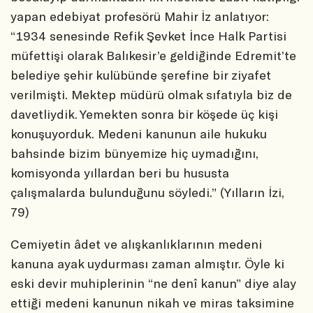
yapan edebiyat profesörü Mahir İz anlatıyor:
“1934 senesinde Refik Şevket İnce Halk Partisi
müfettişi olarak Balıkesir’e geldiğinde Edremit’te
belediye şehir kulübünde şerefine bir ziyafet
verilmişti. Mektep müdürü olmak sıfatıyla biz de
davetliydik. Yemekten sonra bir köşede üç kişi
konuşuyorduk. Medeni kanunun aile hukuku
bahsinde bizim bünyemize hiç uymadığını,
komisyonda yıllardan beri bu hususta
çalışmalarda bulunduğunu söyledi.” (Yılların İzi,
79)
Cemiyetin âdet ve alışkanlıklarının medeni
kanuna ayak uydurması zaman almıştır. Öyle ki
eski devir muhiplerinin “ne denî kanun” diye alay
ettiği medeni kanunun nikah ve miras taksimine