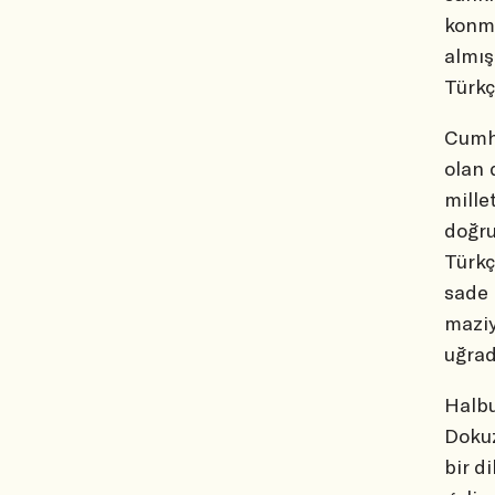
konmu
almış
Türkç
Cumhu
olan 
mille
doğru
Türkç
sade 
maziy
uğrad
Halbu
Dokuz
bir d