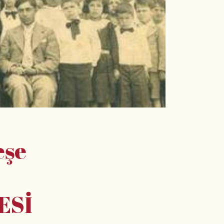
eşe
ESİ