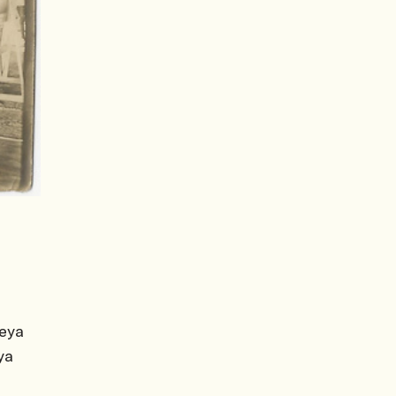
veya
ya