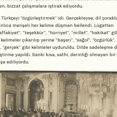
n, bizzat çalışmalara iştirak ediyordu.
 Türkçeyi “özgürleştirmek” idi. Gerçekteyse, dil çorakla
lıca menşeli her kelime düşman bellendi. Lügatten
ffakiyet”, “teşekkür”, “hürriyet”, “millet”, “hakikat” gi
 kelimeler çıkarılıp yerine “başarı”, “sağol”, “özgürlük”,
”, “gerçek” gibi kelimeler uyduruldu. Dilde sadeleşme d
ştirme yapıldı. Sanki kısa, sathi, derinliği olmayan bir
nşa ediliyordu.