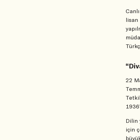
Canlı
lisan
yapıl
müdah
Türkç
“Div
22 Ma
Temmu
Tetki
1936’
Dilin
için 
büyük