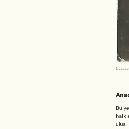
Dolmabah
Anad
Bu ye
halk 
ulus,