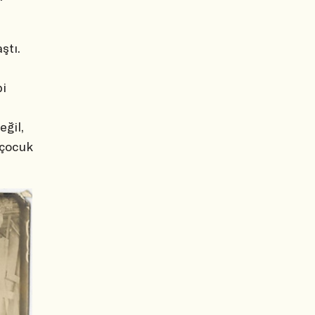
ştı.
bi
eğil,
 çocuk