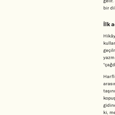
gelir
bir di
İlk 
Hikây
kulla
geçil
yazmı
“çağd
Harfl
arası
taşın
kopuş
gidin
ki, m