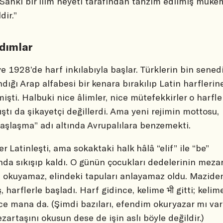
. Sanki bir ilim heyeti tarafından tanzim edilmiş mük
ldir.”
adımlar
e 1928’de harf inkılabıyla başlar. Türklerin bin senedi
ndığı Arap alfabesi bir kenara bırakılıp Latin harflerin
mişti. Halbuki nice âlimler, nice mütefekkirler o harfle
ştı da şikayetçi değillerdi. Ama yeni rejimin mottosu,
aşlaşma” adı altında Avrupalılara benzemekti.
er Latinleşti, ama sokaktaki halk hâlâ “elif” ile “be”
nda sıkışıp kaldı. O günün çocukları dedelerinin meza
ı okuyamaz, elindeki tapuları anlayamaz oldu. Mazide
, harflerle başladı. Harf gidince, kelime भी gitti; kelim
ce mana da. (Şimdi bazıları, efendim okuryazar mı va
ezartaşını okusun dese de işin aslı böyle değildir.)