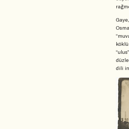
rağme
Gaye,
Osman
“muva
köklü
“ulus
düzle
dili i