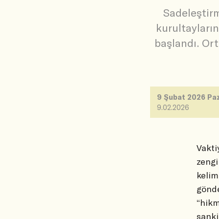
Sadeleştirm
kurultayları
başlandı. Ort
9 Şubat 2026 Paz
9.02.2026
Vakti
zengi
kelim
gönde
“hikme
sanki