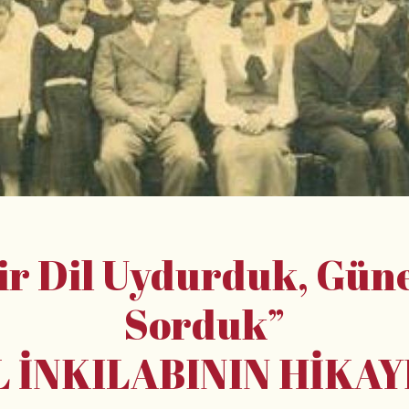
ir Dil Uydurduk, Gün
Sorduk”
L İNKILABININ HİKAY