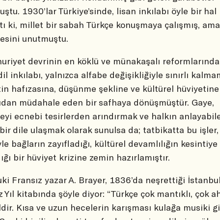
ştu. 1930’lar Türkiye’sinde, lisan inkılabı öyle bir hal
tı ki, millet bir sabah Türkçe konuşmaya çalışmış, ama
esini unutmuştu.
riyet devrinin en köklü ve münakaşalı reformlarından
dil inkılabı, yalnızca alfabe değişikliğiyle sınırlı kalma
tin hafızasına, düşünme şekline ve kültürel hüviyetine
dan müdahale eden bir safhaya dönüşmüştür. Gaye,
eyi ecnebi tesirlerden arındırmak ve halkın anlayabil
bir dile ulaşmak olarak sunulsa da; tatbikatta bu işler,
le bağların zayıfladığı, kültürel devamlılığın kesintiye
ığı bir hüviyet krizine zemin hazırlamıştır.
ki Fransız yazar A. Brayer, 1836’da neşrettiği İstanbu
 Yıl kitabında şöyle diyor: “Türkçe çok mantıklı, çok a
ildir. Kısa ve uzun hecelerin karışması kulağa musiki gi