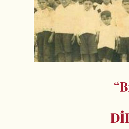
“B
Dİ