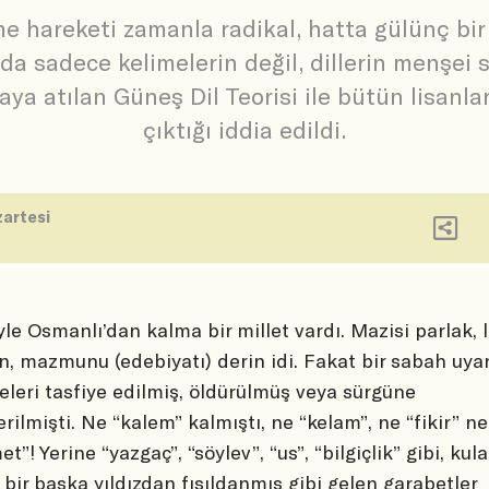
e hareketi zamanla radikal, hatta gülünç bir h
nda sadece kelimelerin değil, dillerin menşei
aya atılan Güneş Dil Teorisi ile bütün lisanl
çıktığı iddia edildi.
artesi
yle Osmanlı’dan kalma bir millet vardı. Mazisi parlak, 
n, mazmunu (edebiyatı) derin idi. Fakat bir sabah uya
eleri tasfiye edilmiş, öldürülmüş veya sürgüne
rilmişti. Ne “kalem” kalmıştı, ne “kelam”, ne “fikir” ne
t”! Yerine “yazgaç”, “söylev”, “us”, “bilgiçlik” gibi, kul
 bir başka yıldızdan fısıldanmış gibi gelen garabetler