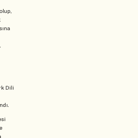
olup,
k
asına
.
k Dili
ndı.
esi
e
a