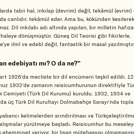
larda tabii hal, inkılap (devrim) değil, tekâmül (evrim) 
 da canlıdır, tekâmül eder. Ama bu, kökünden kesilere
maz. Dil inkılabı adı altında yapılan, bir milletin hafız
aleye dönüşmüştür. Güneş Dil Teorisi gibi fikirlerle,
e’ye ilmî ve edebî değil, fantastik bir masal yazılmıştır
an edebiyatı mı? O da ne?”
rt 1926’da mecliste bir dil encümeni teşkil edildi. 12
z 1932’de zamanın reisicumhurunun direktifiyle Tür
k Cemiyeti (Türk Dil Kurumu) kuruldu. 1932, 1934 ve
da üç Türk Dil Kurultayı Dolmabahçe Sarayı’nda topla
 yabancı kelimelerden arındırılması ve Türkçeleştirilm
çalışmalar yürütmeye başladı. Reisicumhur bu meseley
 ehemmiyet veriyor, bir lisan mütehassısı olmamasın