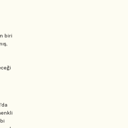
 biri
mış,
eceği
l’da
henkli
bi