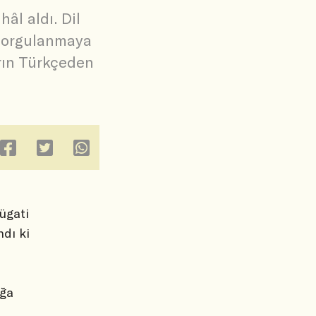
âl aldı. Dil
 sorgulanmaya
arın Türkçeden
lügati
ndı ki
ağa