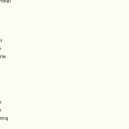
emmel
r
e
rle
r
n
e
rmış